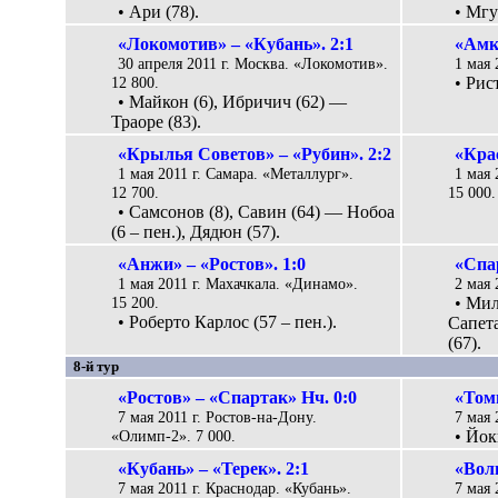
• Ари (78).
• Мгу
«Локомотив» – «Кубань». 2:1
«Амка
30 апреля 2011 г. Москва. «Локомотив».
1 мая 
12 800.
• Рис
• Майкон (6), Ибричич (62) —
Траоре (83).
«Крылья Советов» – «Рубин». 2:2
«Крас
1 мая 2011 г. Самара. «Металлург».
1 мая 
12 700.
15 000.
• Самсонов (8), Савин (64) — Нобоа
(6 – пен.), Дядюн (57).
«Анжи» – «Ростов». 1:0
«Спа
1 мая 2011 г. Махачкала. «Динамо».
2 мая 
15 200.
• Мил
• Роберто Карлос (57 – пен.).
Сапета
(67).
8-й тур
«Ростов» – «Спартак» Нч. 0:0
«Том
7 мая 2011 г. Ростов-на-Дону.
7 мая 
«Олимп-2». 7 000.
• Йок
«Кубань» – «Терек». 2:1
«Волг
7 мая 2011 г. Краснодар. «Кубань».
7 мая