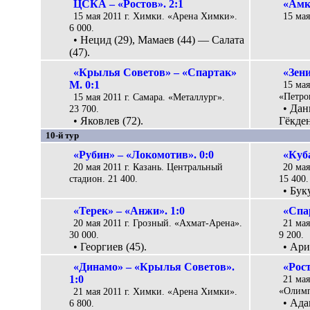
ЦСКА – «Ростов». 2:1
«Амк
15 мая 2011 г. Химки. «Арена Химки».
15 мая
6 000.
• Нецид (29), Мамаев (44) — Салата
(47).
«Крылья Советов» – «Спартак»
«Зени
М. 0:1
15 мая
«Петро
15 мая 2011 г. Самара. «Металлург».
• Дан
23 700.
• Яковлев (72).
Гёкден
10-й тур
«Рубин» – «Локомотив». 0:0
«Куб
20 мая 2011 г. Казань. Центральный
20 мая
стадион. 21 400.
15 400.
• Бук
«Терек» – «Анжи». 1:0
«Спа
20 мая 2011 г. Грозный. «Ахмат-Арена».
21 ма
30 000.
9 200.
• Георгиев (45).
• Ари
«Динамо» – «Крылья Советов».
«Рост
1:0
21 мая
«Олимп
21 мая 2011 г. Химки. «Арена Химки».
• Ада
6 800.