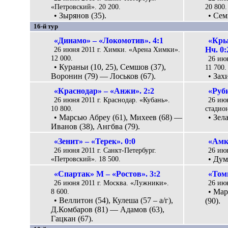
«Петровский». 20 200.
20 800.
• Зырянов (35).
• Сем
16-й тур
«Динамо» – «Локомотив». 4:1
«Кры
26 июня 2011 г. Химки. «Арена Химки».
Нч. 0:
12 000.
26 июн
• Кураньи (10, 25), Семшов (37),
11 700.
Воронин (79) — Лоськов (67).
• Зах
«Краснодар» – «Анжи». 2:2
«Руби
26 июня 2011 г. Краснодар. «Кубань».
26 ию
10 800.
стадион
• Марсью Абреу (61), Михеев (68) —
• Зела
Иванов (38), Ангбва (79).
«Зенит» – «Терек». 0:0
«Амк
26 июня 2011 г. Санкт-Петербург.
26 июн
«Петровский». 18 500.
• Дум
«Спартак» М – «Ростов». 3:2
«Томь
26 июня 2011 г. Москва. «Лужники».
26 июн
8 600.
• Мар
• Веллитон (54), Кулеша (57 – а/г),
(90).
Д.Комбаров (81) — Адамов (63),
Гацкан (67).