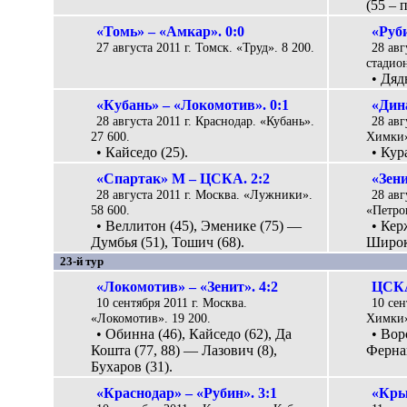
(55 – 
«Томь» – «Амкар». 0:0
«Руб
27 августа 2011 г. Томск. «Труд». 8 200.
28 авг
стадион
• Дяд
«Кубань» – «Локомотив». 0:1
«Дин
28 августа 2011 г. Краснодар. «Кубань».
28 авг
27 600.
Химки»
• Кайседо (25).
• Кур
«Спартак» М – ЦСКА. 2:2
«Зени
28 августа 2011 г. Москва. «Лужники».
28 авг
58 600.
«Петро
• Веллитон (45), Эменике (75) —
• Кер
Думбья (51), Тошич (68).
Широко
23-й тур
«Локомотив» – «Зенит». 4:2
ЦСКА
10 сентября 2011 г. Москва.
10 сен
«Локомотив». 19 200.
Химки»
• Обинна (46), Кайседо (62), Да
• Вор
Кошта (77, 88) — Лазович (8),
Фернан
Бухаров (31).
«Краснодар» – «Рубин». 3:1
«Кры