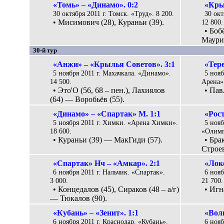
«Томь» – «Динамо». 0:2
«Кры
30 октября 2011 г. Томск. «Труд». 8 200.
30 окт
• Мисимович (28), Кураньи (39).
12 800.
• Боб
Маурис
30-й тур
«Анжи» – «Крылья Советов». 3:1
«Тере
5 ноября 2011 г. Махачкала. «Динамо».
5 нояб
14 500.
Арена».
• Это'O (56, 68 – пен.), Лахиялов
• Пав
(64) — Воробьёв (55).
«Динамо» – «Спартак» М. 1:1
«Рост
5 ноября 2011 г. Химки. «Арена Химки».
5 нояб
18 600.
«Олимп
• Кураньи (39) — МакГиди (57).
• Бра
Строев
«Спартак» Нч – «Амкар». 2:1
«Лок
6 ноября 2011 г. Нальчик. «Спартак».
6 нояб
3 000.
21 700.
• Концедалов (45), Сираков (48 – а/г)
• Игн
— Тюкалов (90).
«Кубань» – «Зенит». 1:1
«Волг
6 ноября 2011 г. Краснодар. «Кубань».
6 ноя