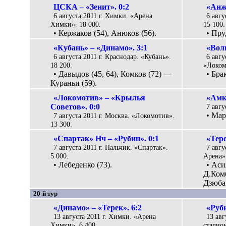
ЦСКА – «Зенит». 0:2
«Анж
6 августа 2011 г. Химки. «Арена
6 авгу
Химки». 18 000.
15 100.
• Кержаков (54), Анюков (56).
• Пру
«Кубань» – «Динамо». 3:1
«Волг
6 августа 2011 г. Краснодар. «Кубань».
6 авгу
18 200.
«Локом
• Давыдов (45, 64), Комков (72) —
• Бра
Кураньи (59).
«Локомотив» – «Крылья
«Амк
Советов». 0:0
7 авгу
• Мар
7 августа 2011 г. Москва. «Локомотив».
13 300.
«Спартак» Нч – «Рубин». 0:1
«Тере
7 августа 2011 г. Нальчик. «Спартак».
7 авгу
5 000.
Арена».
• Лебеденко (73).
• Аси
Д.Комб
Дзюба 
20-й тур
«Динамо» – «Терек». 6:2
«Руб
13 августа 2011 г. Химки. «Арена
13 авг
Химки». 6 400.
стадион