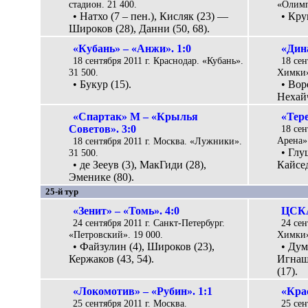
стадион. 21 400.
«Олимп
• Натхо (7 – пен.), Кисляк (23) —
• Кру
Широков (28), Данни (50, 68).
«Кубань» – «Анжи». 1:0
«Дин
18 сентября 2011 г. Краснодар. «Кубань».
18 сен
31 500.
Химки»
• Букур (15).
• Вор
Нехайч
«Спартак» М – «Крылья
«Тере
Советов». 3:0
18 сен
Арена».
18 сентября 2011 г. Москва. «Лужники».
• Глу
31 500.
• де Зееув (3), МакГиди (28),
Кайсед
Эменике (80).
25-й тур
«Зенит» – «Томь». 4:0
ЦСКА
24 сентября 2011 г. Санкт-Петербург.
24 сен
«Петровский». 19 000.
Химки»
• Файзулин (4), Широков (23),
• Дум
Кержаков (43, 54).
Игнаш
(17).
«Локомотив» – «Рубин». 1:1
«Кра
25 сентября 2011 г. Москва.
25 сен