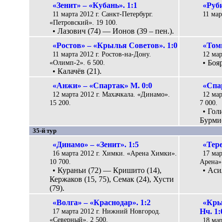
«Зенит» – «Кубань». 1:1
«Руб
11 марта 2012 г. Санкт-Петербург.
11 мар
«Петровский». 19 100.
• Лазович (74) — Ионов (39 – пен.).
«Ростов» – «Крылья Советов». 1:0
«Томь
11 марта 2012 г. Ростов-на-Дону.
12 мар
«Олимп-2». 6 500.
• Боя
• Калачёв (21).
«Анжи» – «Спартак» М. 0:0
«Спа
12 марта 2012 г. Махачкала. «Динамо».
12 мар
15 200.
7 000.
• Гол
Бурмис
35-й тур
«Динамо» – «Зенит». 1:5
«Тере
16 марта 2012 г. Химки. «Арена Химки».
17 мар
10 700.
Арена».
• Кураньи (72) — Кришито (14),
• Аси
Кержаков (15, 75), Семак (24), Хусти
(79).
«Волга» – «Краснодар». 1:2
«Кры
17 марта 2012 г. Нижний Новгород.
Нч. 1:
«Северный». 2 500.
18 мар