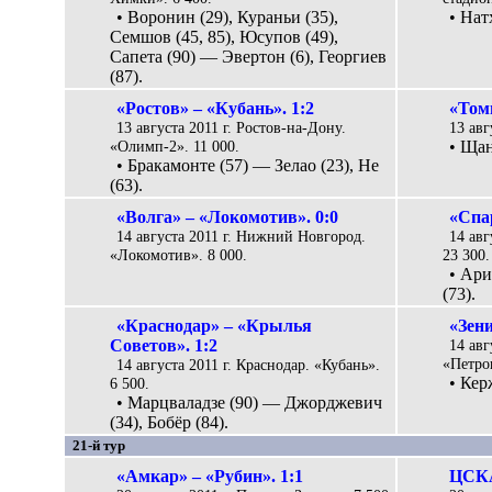
• Воронин (29), Кураньи (35),
• Нат
Семшов (45, 85), Юсупов (49),
Сапета (90) — Эвертон (6), Георгиев
(87).
«Ростов» – «Кубань». 1:2
«Том
13 августа 2011 г. Ростов-на-Дону.
13 авг
«Олимп-2». 11 000.
• Щан
• Бракамонте (57) — Зелао (23), Не
(63).
«Волга» – «Локомотив». 0:0
«Спа
14 августа 2011 г. Нижний Новгород.
14 авг
«Локомотив». 8 000.
23 300.
• Ари
(73).
«Краснодар» – «Крылья
«Зени
Советов». 1:2
14 авг
«Петро
14 августа 2011 г. Краснодар. «Кубань».
• Кер
6 500.
• Марцваладзе (90) — Джорджевич
(34), Бобёр (84).
21-й тур
«Амкар» – «Рубин». 1:1
ЦСКА