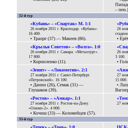
Папад
– пен.)
32-й тур
«Кубань» – «Спартак» М. 1:1
«Руби
26 ноября 2011 г. Краснодар. «Кубань».
26 ноя
16 400.
стадион
• Траоре (37) — Макеев (86).
• Ерё
«Крылья Советов» – «Волга». 1:0
«Спар
26 ноября 2011 г. Самара. «Металлург».
26 ноя
17 800.
3 100.
• Корниленко (11).
• Гол
«Зенит» – «Локомотив». 2:1
«Анж
27 ноября 2011 г. Санкт-Петербург.
27 ноя
«Петровский». 16 100.
15 000.
• Данни (26), Семак (31) —
• Лах
Глушаков (39).
Вагнер
«Ростов» – «Амкар». 1:1
«Томь
27 ноября 2011 г. Ростов-на-Дону.
27 ноя
«Олимп-2». 4 000.
• Кочиш (33) — Коломейцев (57).
33-й тур
«Терек» – «Томь». 1:0
ЦСКА