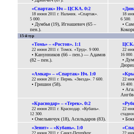
«Спартак» Нч – ЦСКА. 0:2
«Дина
18 июня 2011 г. Нальчик. «Спартак».
18 ию
5 000.
6 500.
• Думбья (19), Игнашевич (65 –
• Сам
пен.).
Кокори
15-й тур
«Томь» – «Ростов». 1:1
ЦСКА
22 июня 2011 г. Томск. «Труд». 9 000.
22 ию
• Канунников (66 – пен.) — Адамов
16 000.
• Дум
(82 – пен.).
Дюрица
«Амкар» – «Спартак» Нч. 1:0
«Кры
22 июня 2011 г. Пермь. «Звезда». 7 600.
22 июн
• Гришин (58).
16 400.
• Ага
Ангбва
«Краснодар» – «Терек». 0:2
«Руби
22 июня 2011 г. Краснодар. «Кубань».
22 ию
12 300.
стадион
• Омельянчук (18), Асильдаров (83).
• Бок
«Зенит» – «Кубань». 1:0
«Спа
22 июня 2011 г. Санкт-Петербург.
22 ию