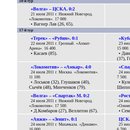
10-й тур
«Волга» – ЦСКА. 0:2
21 июля 2011 г. Нижний Новгород.
«Локомотив». 17 000.
• Вагнер Лав (26, 65).
17-й тур
«Терек» – «Рубин». 0:1
«Куба
22 июля 2011 г. Грозный. «Ахмат-
23 июл
Арена». 16 400.
15 000.
• Касаев (85).
• Дав
(37), 
«Локомотив» – «Амкар». 4:0
«Спа
24 июля 2011 г. Москва. «Локомотив».
24 июл
11 100.
7 500.
• Лоськов (32), Глушаков (40),
• Кул
Сычёв (48), Минченков (79).
Шипици
«Волга» – «Спартак» М. 0:2
«Рост
24 июля 2011 г. Нижний Новгород.
24 июл
«Локомотив». 17 500.
«Олимп
• Д.Комбаров (27), Веллитон (67).
• Сем
«Анжи» – «Зенит». 0:1
ЦСКА
24 июля 2011 г. Махачкала. «Динамо».
25 ию
16 000.
6 700.