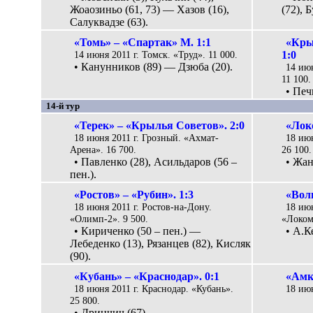
Жоаозиньо (61, 73) — Хазов (16),
(72), 
Салуквадзе (63).
«Томь» – «Спартак» М. 1:1
«Кры
14 июня 2011 г. Томск. «Труд». 11 000.
1:0
• Канунников (89) — Дзюба (20).
14 июн
11 100.
• Печ
14-й тур
«Терек» – «Крылья Советов». 2:0
«Лок
18 июня 2011 г. Грозный. «Ахмат-
18 ию
Арена». 16 700.
26 100.
• Павленко (28), Асильдаров (56 –
• Жан
пен.).
«Ростов» – «Рубин». 1:3
«Волг
18 июня 2011 г. Ростов-на-Дону.
18 ию
«Олимп-2». 9 500.
«Локом
• Кириченко (50 – пен.) —
• А.К
Лебеденко (13), Рязанцев (82), Кисляк
(90).
«Кубань» – «Краснодар». 0:1
«Амк
18 июня 2011 г. Краснодар. «Кубань».
18 июн
25 800.
• Дринчич (67).