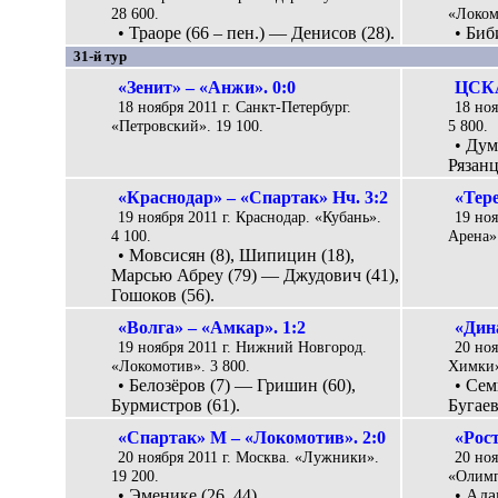
28 600.
«Локом
• Траоре (66 – пен.) — Денисов (28).
• Биб
31-й тур
«Зенит» – «Анжи». 0:0
ЦСКА
18 ноября 2011 г. Санкт-Петербург.
18 но
«Петровский». 19 100.
5 800.
• Дум
Рязанц
«Краснодар» – «Спартак» Нч. 3:2
«Тер
19 ноября 2011 г. Краснодар. «Кубань».
19 ноя
4 100.
Арена».
• Мовсисян (8), Шипицин (18),
Марсью Абреу (79) — Джудович (41),
Гошоков (56).
«Волга» – «Амкар». 1:2
«Дина
19 ноября 2011 г. Нижний Новгород.
20 ноя
«Локомотив». 3 800.
Химки»
• Белозёров (7) — Гришин (60),
• Сем
Бурмистров (61).
Бугаев
«Спартак» М – «Локомотив». 2:0
«Рост
20 ноября 2011 г. Москва. «Лужники».
20 ноя
19 200.
«Олимп
• Эменике (26, 44).
• Ада