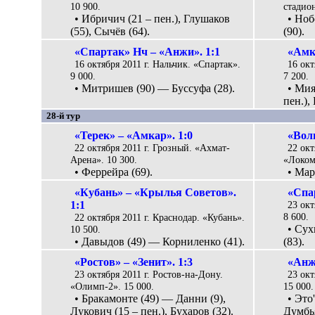
10 900.
стадион
• Ибричич (21 – пен.), Глушаков
• Ноб
(55), Сычёв (64).
(90).
«Спартак» Нч – «Анжи». 1:1
«Амк
16 октября 2011 г. Нальчик. «Спартак».
16 окт
9 000.
7 200.
• Митришев (90) — Буссуфа (28).
• Мия
пен.),
28-й тур
«Терек» – «Амкар». 1:0
«Волг
22 октября 2011 г. Грозный. «Ахмат-
22 ок
Арена». 10 300.
«Локом
• Феррейра (69).
• Мар
«Кубань» – «Крылья Советов».
«Спа
1:1
23 ок
8 600.
22 октября 2011 г. Краснодар. «Кубань».
• Сух
10 500.
• Давыдов (49) — Корниленко (41).
(83).
«Ростов» – «Зенит». 1:3
«Анж
23 октября 2011 г. Ростов-на-Дону.
23 окт
«Олимп-2». 15 000.
15 000.
• Бракамонте (49) — Данни (9),
• Это
Лукович (15 – пен.), Бухаров (32).
Думбья