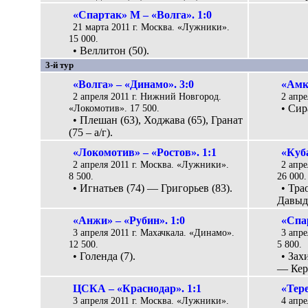
«Спартак» М – «Волга». 1:0
21 марта 2011 г. Москва. «Лужники».
15 000.
• Веллитон (50).
3-й тур
«Волга» – «Динамо». 3:0
«Амк
2 апреля 2011 г. Нижний Новгород.
2 апре
«Локомотив». 17 500.
• Сир
• Плешан (63), Ходжава (65), Гранат
(75 – а/г).
«Локомотив» – «Ростов». 1:1
«Куб
2 апреля 2011 г. Москва. «Лужники».
2 апре
8 500.
26 000.
• Игнатьев (74) — Григорьев (83).
• Тра
Давыдо
«Анжи» – «Рубин». 1:0
«Спар
3 апреля 2011 г. Махачкала. «Динамо».
3 апре
12 500.
5 800.
• Голенда (7).
• Зах
— Керж
ЦСКА – «Краснодар». 1:1
«Тере
3 апреля 2011 г. Москва. «Лужники».
4 апре