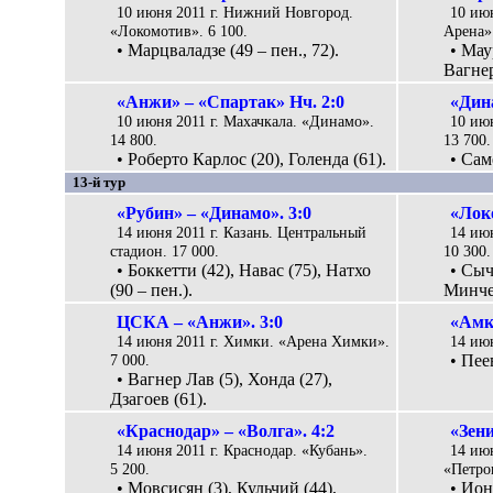
10 июня 2011 г. Нижний Новгород.
10 июн
«Локомотив». 6 100.
Арена».
• Марцваладзе (49 – пен., 72).
• Мау
Вагнер
«Анжи» – «Спартак» Нч. 2:0
«Дина
10 июня 2011 г. Махачкала. «Динамо».
10 ию
14 800.
13 700.
• Роберто Карлос (20), Голенда (61).
• Сам
13-й тур
«Рубин» – «Динамо». 3:0
«Лок
14 июня 2011 г. Казань. Центральный
14 ию
стадион. 17 000.
10 300.
• Боккетти (42), Навас (75), Натхо
• Сыч
(90 – пен.).
Минчен
ЦСКА – «Анжи». 3:0
«Амка
14 июня 2011 г. Химки. «Арена Химки».
14 июн
7 000.
• Пее
• Вагнер Лав (5), Хонда (27),
Дзагоев (61).
«Краснодар» – «Волга». 4:2
«Зени
14 июня 2011 г. Краснодар. «Кубань».
14 июн
5 200.
«Петро
• Мовсисян (3), Кульчий (44),
• Ион