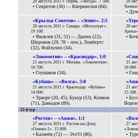
20 августа 2011 г. Пермь. «Звезда». 7 500.
20 авг
• Секретов (36) — Кверквелия (84).
Химки»
• Дум
«Крылья Советов» – «Зенит». 2:5
«Тере
20 августа 2011 г. Самара. «Металлург».
20 авг
19 100.
Арена».
• Яковлев (31, 51) — Данни (22),
• Коч
Широков (29, 78 – пен.), Ломбертс
(32), Файзулин (34).
«Локомотив» – «Краснодар». 1:0
«Спа
21 августа 2011 г. Москва. «Локомотив».
21 авг
10 700.
10 000.
• Глушаков (34).
• Гош
«Кубань» – «Волга». 5:0
«Анж
21 августа 2011 г. Краснодар. «Кубань».
21 авг
14 000.
15 200.
• Траоре (20, 45), Букур (53), Комков
• Бус
(71), Давыдов (89).
Ворони
22-й тур
«Ростов» – «Анжи». 1:1
«Волг
27 августа 2011 г. Ростов-на-Дону.
27 ав
«Олимп-2». 15 800.
«Локом
• Калачёв (72) — Это'O (80).
• Тур