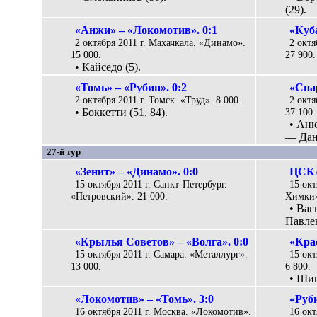
(29).
«Анжи» – «Локомотив». 0:1
«Куб
2 октября 2011 г. Махачкала. «Динамо».
2 октя
15 000.
27 900.
• Кайседо (5).
«Томь» – «Рубин». 0:2
«Спар
2 октября 2011 г. Томск. «Труд». 8 000.
2 октя
• Боккетти (51, 84).
37 100.
• Аню
— Данн
27-й тур
«Зенит» – «Динамо». 0:0
ЦСКА
15 октября 2011 г. Санкт-Петербург.
15 окт
«Петровский». 21 000.
Химки»
• Ваг
Павлен
«Крылья Советов» – «Волга». 0:0
«Крас
15 октября 2011 г. Самара. «Металлург».
15 окт
13 000.
6 800.
• Шип
«Локомотив» – «Томь». 3:0
«Руб
16 октября 2011 г. Москва. «Локомотив».
16 окт