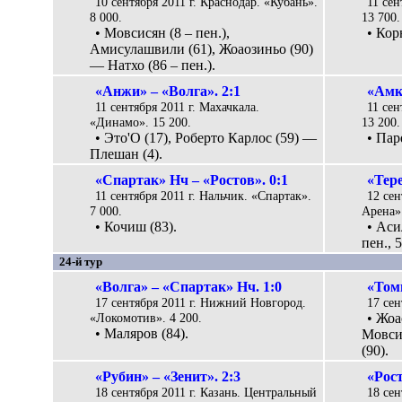
10 сентября 2011 г. Краснодар. «Кубань».
11 сен
8 000.
13 700.
• Мовсисян (8 – пен.),
• Кор
Амисулашвили (61), Жоаозиньо (90)
— Натхо (86 – пен.).
«Анжи» – «Волга». 2:1
«Амк
11 сентября 2011 г. Махачкала.
11 сен
«Динамо». 15 200.
13 200.
• Это'O (17), Роберто Карлос (59) —
• Пар
Плешан (4).
«Спартак» Нч – «Ростов». 0:1
«Тере
11 сентября 2011 г. Нальчик. «Спартак».
12 сен
7 000.
Арена».
• Кочиш (83).
• Аси
пен., 5
24-й тур
«Волга» – «Спартак» Нч. 1:0
«Томь
17 сентября 2011 г. Нижний Новгород.
17 сен
«Локомотив». 4 200.
• Жоа
• Маляров (84).
Мовсис
(90).
«Рубин» – «Зенит». 2:3
«Рос
18 сентября 2011 г. Казань. Центральный
18 сен