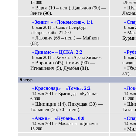
15 000.
«Локом
• Варга (19 – пен.), Давыдов (90) —
• Шул
Зенге (90).
Лахиял
«Зенит» – «Локомотив». 1:1
«Спа
8 мая 2011 г. Санкт-Петербург.
8 мая 
«Петровский». 21 400.
• Мак
• Лазович (65 – пен.) — Майкон
Бурмис
(68).
«Динамо» – ЦСКА. 2:2
«Руби
8 мая 2011 г. Химки. «Арена Химки».
8 мая 
• Воронин (45), Ломич (90) —
стадион
• Гёк
Игнашевич (5), Думбья (81).
а/г).
9-й тур
«Краснодар» – «Томь». 2:2
«Локо
14 мая 2011 г. Краснодар. «Кубань».
14 мая
6 000.
12 200.
• Шипицин (14), Пикущак (30) —
• Шиш
Голышев (56, 70 – пен.).
Гатаго
«Анжи» – «Кубань». 0:0
«Спар
14 мая 2011 г. Махачкала. «Динамо».
14 мая
15 200.
• Мил