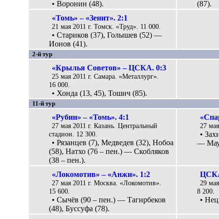
• Воронин (48).
(87).
«Томь» – «Зенит». 2:1
21 мая 2011 г. Томск. «Труд». 11 000.
• Стариков (37), Голышев (52) —
Ионов (41).
2-й тур
«Крылья Советов» – ЦСКА. 0:3
25 мая 2011 г. Самара. «Металлург».
16 000.
• Хонда (13, 45), Тошич (85).
11-й тур
«Рубин» – «Томь». 4:1
«Спар
27 мая 2011 г. Казань. Центральный
27 мая
стадион. 12 300.
• Зах
• Рязанцев (7), Медведев (32), Нобоа
— Маур
(58), Натхо (76 – пен.) — Скобляков
(38 – пен.).
«Локомотив» – «Анжи». 1:2
ЦСКА
27 мая 2011 г. Москва. «Локомотив».
29 ма
15 600.
8 200.
• Сычёв (90 – пен.) — Тагирбеков
• Нец
(48), Буссуфа (78).