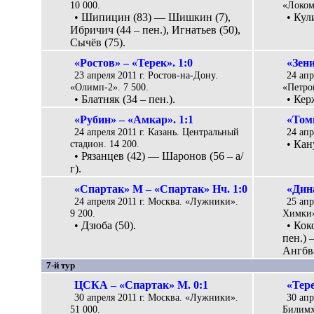
10 000.
«Локом
• Шипицин (83) — Шишкин (7),
• Кул
Ибричич (44 – пен.), Игнатьев (50),
Сычёв (75).
«Ростов» – «Терек». 1:0
«Зен
23 апреля 2011 г. Ростов-на-Дону.
24 апр
«Олимп-2». 7 500.
«Петро
• Блатняк (34 – пен.).
• Кер
«Рубин» – «Амкар». 1:1
«Том
24 апреля 2011 г. Казань. Центральный
24 апр
стадион. 14 200.
• Кан
• Рязанцев (42) — Шаронов (56 – а/
г).
«Спартак» М – «Спартак» Нч. 1:0
«Дин
24 апреля 2011 г. Москва. «Лужники».
25 апр
9 200.
Химки»
• Дзюба (50).
• Кок
пен.) 
Ангбва
7-й тур
ЦСКА – «Спартак» М. 0:1
«Тере
30 апреля 2011 г. Москва. «Лужники».
30 апр
51 000.
Билимх