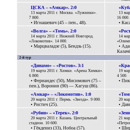
ЦСКА – «Амкар». 2:0
«Куба
13 марта 2011 г. Москва. «Лужники».
13 мар
7 800.
16 000.
• Игнашевич (45 – пен., 48).
• Кас
«Волга» – «Томь». 2:0
«Рост
14 марта 2011 г. Нижний Новгород.
14 мар
«Локомотив». 14 000.
«Олимп
• Марцваладзе (5), Бендзь (15).
• Ада
Калачё
2-й тур
«Динамо» – «Ростов». 3:1
«Кра
19 марта 2011 г. Химки. «Арена Химки».
19 мар
6 800.
4 500.
• Фернандес (50), Мисимович (75 –
• Пик
пен.), Воронин (90) — Хагуш (86).
«Амкар» – «Локомотив». 1:0
«Томь
20 марта 2011 г. Пермь. «Звезда». 9 000.
20 мар
• Ристич (25).
• Дав
«Рубин» – «Терек». 2:0
«Зени
20 марта 2011 г. Казань. Центральный
21 мар
стадион. 10 600.
«Петро
• Гёкдениз (33), Нобоа (57).
• Шир