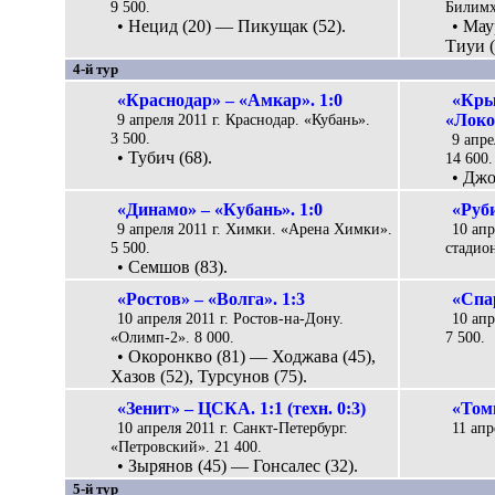
9 500.
Билимх
• Нецид (20) — Пикущак (52).
• Мау
Тиуи (
4-й тур
«Краснодар» – «Амкар». 1:0
«Кры
9 апреля 2011 г. Краснодар. «Кубань».
«Локо
3 500.
9 апре
• Тубич (68).
14 600.
• Джо
«Динамо» – «Кубань». 1:0
«Руби
9 апреля 2011 г. Химки. «Арена Химки».
10 апр
5 500.
стадион
• Семшов (83).
«Ростов» – «Волга». 1:3
«Спар
10 апреля 2011 г. Ростов-на-Дону.
10 ап
«Олимп-2». 8 000.
7 500.
• Окоронкво (81) — Ходжава (45),
Хазов (52), Турсунов (75).
«Зенит» – ЦСКА. 1:1 (техн. 0:3)
«Том
10 апреля 2011 г. Санкт-Петербург.
11 апр
«Петровский». 21 400.
• Зырянов (45) — Гонсалес (32).
5-й тур