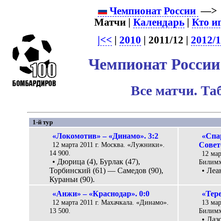
Чемпионат России
—
Матчи |
Календарь
|
Кто и
|<<
|
2010
| 2011/12 |
2012/
Чемпионат России 
Все матчи. Та
1-й тур
«Локомотив» – «Динамо». 3:2
«Спа
12 марта 2011 г. Москва. «Лужники».
Совето
14 900.
12 мар
• Дюрица (4), Бурлак (47),
Билимх
Торбинский (61) — Самедов (90),
• Леа
Кураньи (90).
«Анжи» – «Краснодар». 0:0
«Тере
12 марта 2011 г. Махачкала. «Динамо».
13 мар
13 500.
Билимх
• Лаз