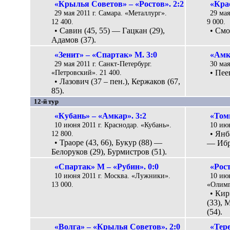
«Крылья Советов» – «Ростов». 2:2
«Кра
29 мая 2011 г. Самара. «Металлург».
29 мая
12 400.
9 000.
• Савин (45, 55) — Гацкан (29),
• Смо
Адамов (37).
«Зенит» – «Спартак» М. 3:0
«Амка
29 мая 2011 г. Санкт-Петербург.
30 мая
«Петровский». 21 400.
• Пее
• Лазович (37 – пен.), Кержаков (67,
85).
12-й тур
«Кубань» – «Амкар». 3:2
«Том
10 июня 2011 г. Краснодар. «Кубань».
10 июн
12 800.
• Янб
• Траоре (43, 66), Букур (88) —
— Ибри
Белоруков (29), Бурмистров (51).
«Спартак» М – «Рубин». 0:0
«Рост
10 июня 2011 г. Москва. «Лужники».
10 июн
13 000.
«Олимп
• Кир
(33), 
(54).
«Волга» – «Крылья Советов». 2:0
«Тер