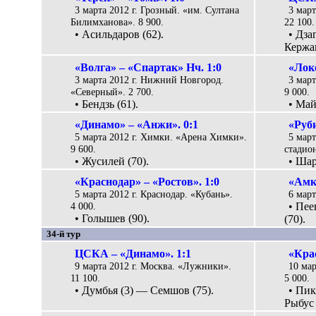
3 марта 2012 г. Грозный. «им. Султана
3 мар
Билимханова». 8 900.
22 100.
• Асильдаров (62).
• Дза
Кержак
«Волга» – «Спартак» Нч. 1:0
«Лок
3 марта 2012 г. Нижний Новгород.
3 март
«Северный». 2 700.
9 000.
• Бендзь (61).
• Май
«Динамо» – «Анжи». 0:1
«Руб
5 марта 2012 г. Химки. «Арена Химки».
5 март
9 600.
стадион
• Жусилей (70).
• Шар
«Краснодар» – «Ростов». 1:0
«Амк
5 марта 2012 г. Краснодар. «Кубань».
6 март
4 000.
• Пее
• Голышев (90).
(70).
34-й тур
ЦСКА – «Динамо». 1:1
«Крас
9 марта 2012 г. Москва. «Лужники».
10 мар
11 100.
5 000.
• Думбья (3) — Семшов (75).
• Пик
Рыбус 