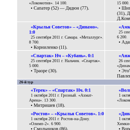
«Локомотив». 14 100.
15 000.
• Сапатер (52) — Дядюн (77).
• Ши
(31), Д
Д.Комб
«Крылья Советов» – «Динамо».
«Амка
1:0
25 сен
6 200.
25 сентября 2011 г. Самара. «Металлург».
• Ада
8 700.
• Корниленко (11).
«Спартак» Нч – «Кубань». 0:1
«Анжи
25 сентября 2011 г. Нальчик. «Спартак».
26 сен
5 000.
«Динам
• Траоре (30).
• Это
Павлен
26-й тур
«Терек» – «Спартак» Нч. 0:1
«Волг
1 октября 2011 г. Грозный. «Ахмат-
1 окт
Арена». 13 300.
«Локом
• Митришев (18).
«Ростов» – «Крылья Советов». 1:0
«Дин
1 октября 2011 г. Ростов-на-Дону.
1 октя
«Олимп-2». 6 900.
Химки»
• Смольников (86).
• Во