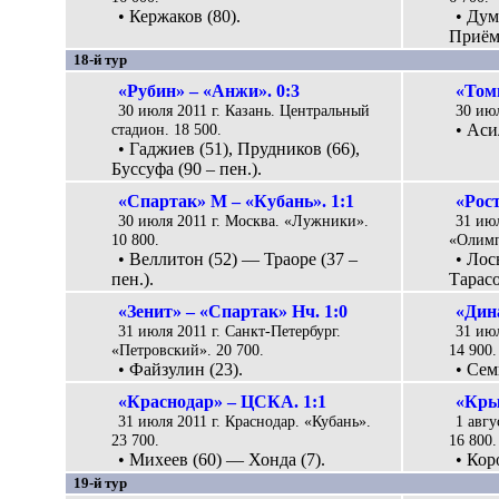
• Кержаков (80).
• Дум
Приёмо
18-й тур
«Рубин» – «Анжи». 0:3
«Томь
30 июля 2011 г. Казань. Центральный
30 июл
стадион. 18 500.
• Аси
• Гаджиев (51), Прудников (66),
Буссуфа (90 – пен.).
«Спартак» М – «Кубань». 1:1
«Рост
30 июля 2011 г. Москва. «Лужники».
31 июл
10 800.
«Олимп
• Веллитон (52) — Траоре (37 –
• Лос
пен.).
Тарасо
«Зенит» – «Спартак» Нч. 1:0
«Дина
31 июля 2011 г. Санкт-Петербург.
31 ию
«Петровский». 20 700.
14 900.
• Файзулин (23).
• Сем
«Краснодар» – ЦСКА. 1:1
«Кры
31 июля 2011 г. Краснодар. «Кубань».
1 авгу
23 700.
16 800.
• Михеев (60) — Хонда (7).
• Кор
19-й тур