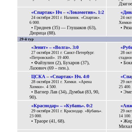
Дзагое
«Спартак» Нч – «Локомотив». 1:2
«Дина
24 октября 2011 г. Нальчик. «Спартак».
24 окт
6 000.
Химки»
• Гриднев (35) — Глушаков (63),
• Ряз
Дюрица (88).
29-й тур
«Зенит» – «Волга». 3:0
«Руби
27 октября 2011 г. Санкт-Петербург.
28 окт
«Петровский». 19 400.
стадион
• Файзулин (2), Бухаров (37),
• Бок
Лазович (69 – пен.).
ЦСКА – «Спартак» Нч. 4:0
«Спа
28 октября 2011 г. Химки. «Арена
29 ок
Химки». 4 500.
25 400.
• Вагнер Лав (34), Думбья (83, 90,
• Эме
90).
«Краснодар» – «Кубань». 0:2
«Анж
29 октября 2011 г. Краснодар. «Кубань».
29 окт
23 000.
14 100.
• Траоре (41, 68).
• Жир
Михалё