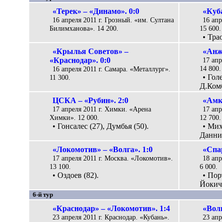
«Терек» – «Динамо». 0:0
«Куба
16 апреля 2011 г. Грозный. «им. Султана
16 апр
Билимханова». 14 200.
15 600.
• Трао
«Крылья Советов» –
«Анж
«Краснодар». 0:0
17 апр
14 800.
16 апреля 2011 г. Самара. «Металлург».
• Гол
11 300.
Д.Комб
ЦСКА – «Рубин». 2:0
«Амка
17 апреля 2011 г. Химки. «Арена
17 апр
Химки». 12 000.
12 700.
• Гонсалес (27), Думбья (50).
• Мих
Данни 
«Локомотив» – «Волга». 1:0
«Спа
17 апреля 2011 г. Москва. «Локомотив».
18 апр
13 100.
6 000.
• Оздоев (82).
• Пор
Йокич 
6-й тур
«Краснодар» – «Локомотив». 1:4
«Волг
23 апреля 2011 г. Краснодар. «Кубань».
23 ап