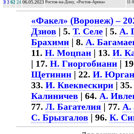
3
3
62
24
06.05.2023
Ростов-на-Дону, «Ростов-Арена»
11 
«Факел» (Воронеж) – 20
Дзиов
| 5.
Т. Селе
| 5.
А. 
Брахими
| 8.
А. Багамае
11.
Н. Моцпан
| 13.
И. К
| 17.
Н. Гиоргобиани
| 1
Щетинин
| 22.
И. Юрган
33.
И. Квеквескири
| 35
Калиничев
| 64.
А. Ивле
77.
Л. Багателия
| 77.
А.
С. Брызгалов
| 96.
К. С