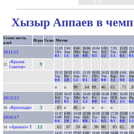
Хызыр Аппаев в чемпи
Сезон: место,
Игры
Голы
Матчи
клуб
12.03
2.04
9.04
16.04
24.04
1.05
7.05
15.05
21.
2011/12
СНч
Амк
ЛМо
Кдр
Зен
Руб
Тмь
СпМ
ДМ
0:1
1:1
1:0
0:0
0:3
2:2
1:1
0:1
0:1
«Крылья
9
12.
Советов»
19.11
26.11
6.03
11.03
18.03
24.03
31.03
6.04
14.
Тер
Влг
Амк
Рст
СНч
Тмь
Кдр
Влг
Ам
0:0
1:0
1:2
0:1
1:0
0:0
1:1
0:0
2:1
о
о
90
..64
89..
46..
63..
..71
..8
23.07
30.07
4.08
10.08
18.08
26.08
2.09
16.09
21.
2012/13
Руб
Тер
ЛМо
Куб
Рст
Амк
ЦСК
Анж
Мр
2:1
0:1
3:1
1:2
0:0
2:2
0:1
2:5
6:1
«Краснодар»
3
..83
о
46..
о
о
о
о
10.
31.07
6.08
14.08
22.08
28.08
11.09
17.09
25.09
1.1
2016/17
СпМ
Руб
Анж
Орб
Урл
Зен
Тмь
Тер
ЛМ
0:4
1:0
0:1
0:0
1:1
0:5
0:1
0:0
1:1
«Арсенал» Т
13
..63
..87
..59
46..
..90
90
..85
62..
..8
14.
14.07
21.07
27.07
4.08
10.08
17.08
24.08
31.08
15.