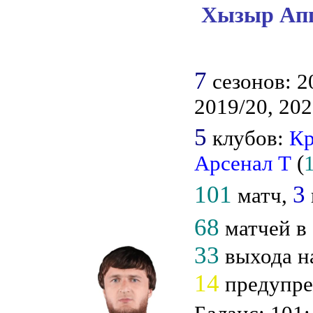
Хызыр Апп
7
сезонов: 20
2019/20, 202
5
клубов:
Кр
Арсенал Т
(
101
3
матч,
68
матчей в
33
выхода н
14
предупр