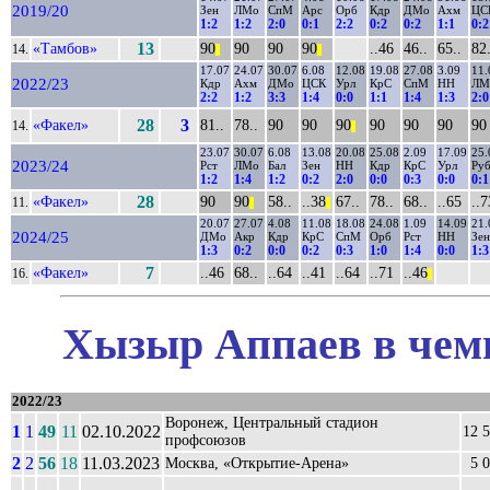
2019/20
Зен
ЛМо
СпМ
Арс
Орб
Кдр
ДМо
Ахм
ЦС
1:2
1:2
2:0
0:1
2:2
0:2
0:2
1:1
0:2
«Тамбов»
13
90
90
90
90
..46
46..
65..
82.
14.
||
||
17.07
24.07
30.07
6.08
12.08
19.08
27.08
3.09
11.
2022/23
Кдр
Ахм
ДМо
ЦСК
Урл
КрС
СпМ
НН
ЛМ
2:2
1:2
3:3
1:4
0:0
1:1
1:4
1:3
2:0
«Факел»
28
3
81..
78..
90
90
90
90
90
90
90
14.
||
23.07
30.07
6.08
13.08
20.08
25.08
2.09
17.09
25.
2023/24
Рст
ЛМо
Бал
Зен
НН
Кдр
КрС
Урл
Ру
1:2
1:4
1:2
0:2
2:0
0:0
0:3
0:0
0:1
«Факел»
28
90
90
58..
..38
67..
78..
68..
..65
..7
11.
||
||
20.07
27.07
4.08
11.08
18.08
24.08
1.09
14.09
21.
2024/25
ДМо
Акр
Кдр
КрС
СпМ
Орб
Рст
НН
Зен
1:3
0:2
0:0
0:2
0:3
1:0
1:4
0:0
1:3
«Факел»
7
..46
68..
..64
..41
..64
..71
..46
16.
||
Хызыр Аппаев в чемп
2022/23
Воронеж, Центральный стадион
1
1
49
11
02.10.2022
12 
профсоюзов
2
2
56
18
11.03.2023
Москва, «Открытие-Арена»
5 