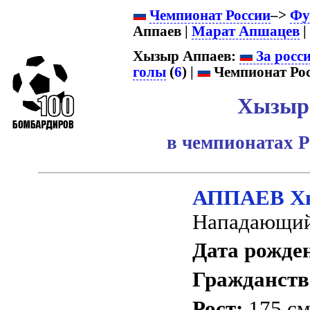
Чемпионат России
–>
Фу
Аппаев |
Марат Апшацев
| 
Хызыр Аппаев:
За росс
голы
(
6
) |
Чемпионат Рос
Хызыр
в чемпионатах Р
АППАЕВ Хы
Нападающий
Дата рожде
Гражданств
Рост:
175 с