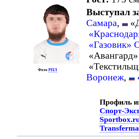
Выступал з
Самара
,
«Д
«Краснодар
«Газовик» 
«Авангард»
«Текстильщ
Фото
РПЛ
Воронеж
,
Профиль и
Спорт-Эксп
Sportbox.r
Transferma