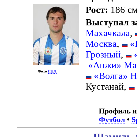
Рост:
186 с
Выступал з
Махачкала
,
Москва
,
«
Грозный
,
«Анжи» Ма
Фото
РПЛ
«Волга» 
Кустанай,
Профиль и
Футбол
•
S
Шамиль А