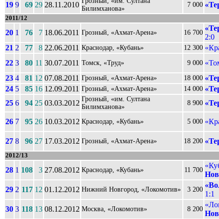
Грозный, «им. Султана
19
9
69
29
28.11.2010
«Те
7 000
Билимханова»
2011/12
«Те
20
1
76
7
18.06.2011
Грозный, «Ахмат-Арена»
16 700
2:0
21
2
77
8
22.06.2011
«Кр
Краснодар, «Кубань»
12 300
22
3
80
11
30.07.2011
«То
Томск, «Труд»
9 000
23
4
81
12
07.08.2011
«Те
Грозный, «Ахмат-Арена»
18 000
24
5
85
16
12.09.2011
«Те
Грозный, «Ахмат-Арена»
14 000
Грозный, «им. Султана
25
6
94
25
03.03.2012
«Те
8 900
Билимханова»
26
7
95
26
10.03.2012
«Кр
Краснодар, «Кубань»
5 000
27
8
96
27
17.03.2012
«Те
Грозный, «Ахмат-Арена»
18 200
2012/13
«Ку
28
1
108
3
27.08.2012
Краснодар, «Кубань»
11 700
Нов
«Во
29
2
117
12
01.12.2012
Нижний Новгород, «Локомотив»
3 200
1:1
«Ло
30
3
118
13
08.12.2012
Москва, «Локомотив»
8 200
Нов