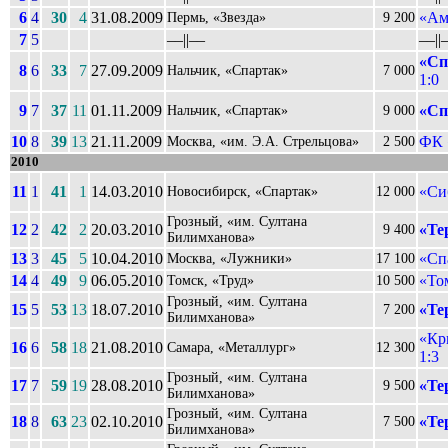
6
4
30
4
31.08.2009
«Ам
Пермь, «Звезда»
9 200
7
5
––||––
––||
«Сп
8
6
33
7
27.09.2009
Нальчик, «Спартак»
7 000
1:0
9
7
37
11
01.11.2009
«Сп
Нальчик, «Спартак»
9 000
10
8
39
13
21.11.2009
ФК 
Москва, «им. Э.А. Стрельцова»
2 500
2010
11
1
41
1
14.03.2010
«Си
Новосибирск, «Спартак»
12 000
Грозный, «им. Султана
12
2
42
2
20.03.2010
«Те
9 400
Билимханова»
13
3
45
5
10.04.2010
«Сп
Москва, «Лужники»
17 100
14
4
49
9
06.05.2010
«То
Томск, «Труд»
10 500
Грозный, «им. Султана
15
5
53
13
18.07.2010
«Те
7 200
Билимханова»
«Кр
16
6
58
18
21.08.2010
Самара, «Металлург»
12 300
1:3
Грозный, «им. Султана
17
7
59
19
28.08.2010
«Те
9 500
Билимханова»
Грозный, «им. Султана
18
8
63
23
02.10.2010
«Те
7 500
Билимханова»