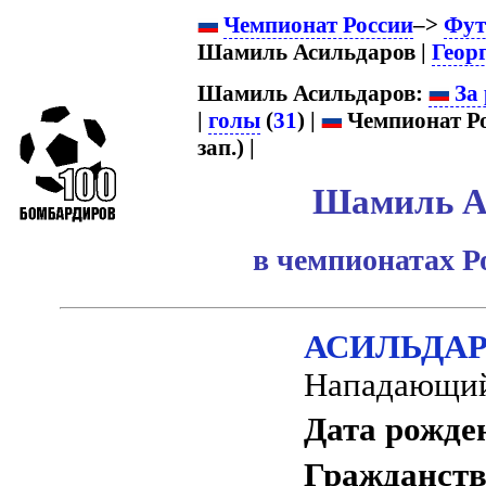
Чемпионат России
–>
Фут
Шамиль Асильдаров |
Геор
Шамиль Асильдаров:
За 
|
голы
(
31
) |
Чемпионат Ро
зап.) |
Шамиль А
в чемпионатах Р
АСИЛЬДАРО
Нападающи
Дата рожде
Гражданств