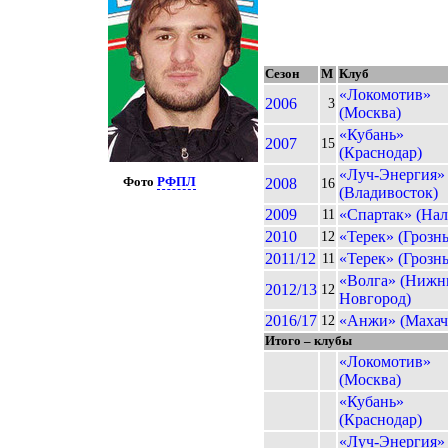
Сезон
М
Клуб
«Локомотив»
2006
3
(Москва)
«Кубань»
2007
15
(Краснодар)
«Луч-Энергия»
Фото
РФПЛ
2008
16
(Владивосток)
2009
«Спартак» (Нал
11
2010
«Терек» (Грозн
12
2011/12
«Терек» (Грозн
11
«Волга» (Нижн
2012/13
12
Новгород)
2016/17
«Анжи» (Махач
12
Итого – клубы
«Локомотив»
(Москва)
«Кубань»
(Краснодар)
«Луч-Энергия»