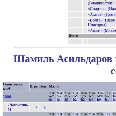
(Владивосток)
«Спартак» (Нал
«Ахмат» (Гроз
«Волга» (Нижн
Новгород)
«Анжи» (Махач
Итого
Шамиль Асильдаров в
с
Сезон: место,
Игры
Голы
Матчи
клуб
19.03
26.03
2.04
9.04
16.04
23.04
30.04
6.05
14
2006
КрС
Луч
СНч
СпМ
ЦСК
Руб
ФКМ
Зен
То
0:1
1:1
2:3
1:2
3:2
4:4
1:0
3:1
4:
«Локомотив»
4
1
3.
М
11.03
17.03
1.04
7.04
13.04
21.04
29.04
5.05
13