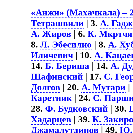
«Анжи» (Махачкала) – 2
Тетрашвили
| 3.
А. Гад
А. Жиров
| 6.
К. Мкртчя
8.
Л. Эбесилио
| 8.
А. Ху
Иличевич
| 10.
А. Кацае
14.
Б. Бериша
| 14.
А. Д
Шафинский
| 17.
С. Гео
Долгов
| 20.
А. Мутари
|
Каретник
| 24.
С. Парш
28.
Ф. Будковский
| 30.
Хадарцев
| 39.
К. Закир
Джамалутдинов
| 49.
Ю.