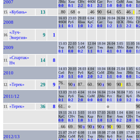
2007
ЛМо
Хим
СНч
ФКМ
Сат
Рст
СпМ
Амк
Зе
0:0
0:1
2:2
0:1
2:2
1:0
0:0
0:0
1:
«Кубань»
13
..80
..68
о
..46
90
64..
65..
46..
..
15.
||
16.03
23.03
29.03
6.04
13.04
20.04
26.04
3.05
7.
2008
ФКМ
Руб
Шин
КрС
Сат
Тер
ЦСК
ЛМо
С
1:1
0:1
1:0
1:2
0:0
1:2
1:3
2:2
0:
«Луч-
9
1
16.
Энергия»
15.03
22.03
5.04
12.04
18.04
26.04
3.05
11.05
16
2009
Тер
Руб
СпМ
Сат
Тмь
Амк
ЛМо
Хим
Рс
0:1
0:0
0:2
1:1
0:1
4:1
0:1
0:0
1:
«Спартак»
14
8
11.
Нч
14.03
20.03
28.03
4.04
10.04
18.04
25.04
1.05
6.
2010
Сиб
Рст
Руб
КрС
СпМ
ДМо
Зен
ЛМо
Тм
2:0
1:1
0:0
2:0
1:2
1:1
0:0
0:0
1:
76..
«Терек»
29
9
90
87..
60..
90
90
90
83..
9
12.
1
1
||
1
13.03
20.03
4.04
10.04
16.04
23.04
30.04
7.05
14
2011/12
Зен
Руб
Тмь
СпМ
ДМо
Рст
Влг
Куб
Л
0:1
0:2
2:0
0:0
0:0
0:1
1:0
1:2
0:
«Терек»
36
8
61..
о
о
9
11.
19.11
26.11
3.03
10.03
17.03
26.03
1.04
6.04
14
КрС
СНч
Тмь
Кдр
Рст
Влг
Амк
СНч
Тм
0:0
0:3
1:0
3:1
1:0
1:3
0:2
2:0
0:
..66
69..
90
90
90
90
90
90
9
1
1
1
||
21.07
29.07
6.08
11.08
18.08
27.08
1.09
17.09
22
2012/13
ДМо
СпМ
Руб
Тер
ЛМо
Куб
Рст
Амк
Ц