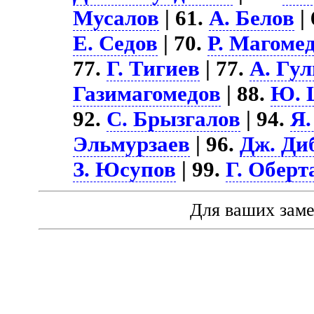
Мусалов
| 61.
А. Белов
|
Е. Седов
| 70.
Р. Магоме
77.
Г. Тигиев
| 77.
А. Гу
Газимагомедов
| 88.
Ю. 
92.
С. Брызгалов
| 94.
Я.
Эльмурзаев
| 96.
Дж. Ди
З. Юсупов
| 99.
Г. Оберт
Для ваших зам