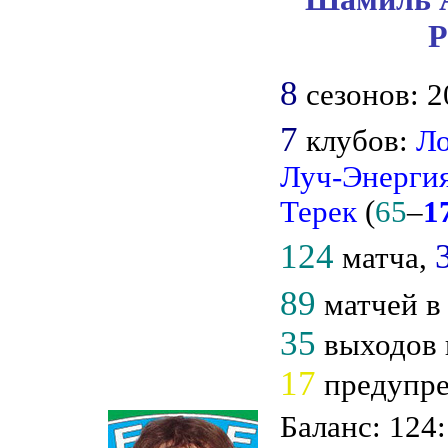
Р
8
сезонов: 2
7
клубов:
Л
Луч-Энерги
Терек
(
65
–
1
124
матча,
89
матчей в
35
выходов 
17
предупре
Баланс: 124: