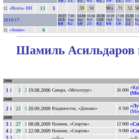
1:0
1:2
1:2
0:2
0:2
2:6
1:1
2:3
2:
«Волга» НН
13
3
..59
..50
90
..71
..52
56
12.
||
1
30.07
7.08
14.08
19.08
28.08
10.09
17.09
25.09
1.
2016/17
ЦСК
Амк
Арс
Руб
СпМ
Орб
Урл
Зен
К
0:0
0:2
1:0
2:1
0:2
0:0
1:0
2:2
1:
«Анжи»
6
12.
Шамиль Асильдаров в
2006
«Кр
1
1
2
2
19.08.2006
Самара, «Металлург»
26 000
(Мо
2008
«Лу
2
1
22
5
20.09.2008
Владивосток, «Динамо»
8 500
(Мос
2009
3
1
27
1
08.08.2009
«Сп
Нальчик, «Спартак»
12 000
4
2
29
3
22.08.2009
«Сп
Нальчик, «Спартак»
9 000
5
3
––||––
––||